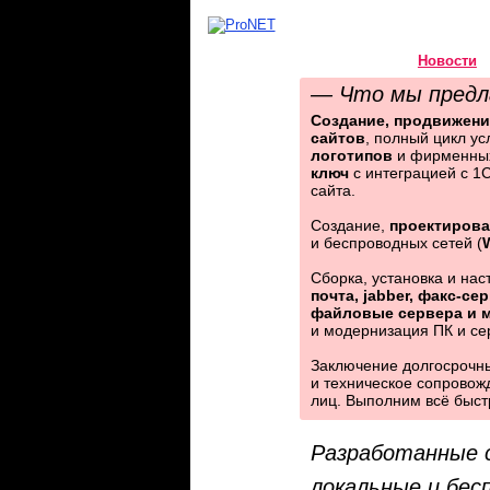
Новости
— Что мы предла
Создание, продвижени
сайтов
, полный цикл ус
ProNET
логотипов
и фирменных
ключ
с интеграцией с 1С
сайта.
Создание,
проектирова
и беспроводных сетей (
W
Сборка, установка и нас
почта, jabber, факс-се
файловые сервера и м
и модернизация ПК и се
Заключение долгосрочны
и техническое сопровожд
лиц. Выполним всё быстр
Разработанные с
локальные и бес