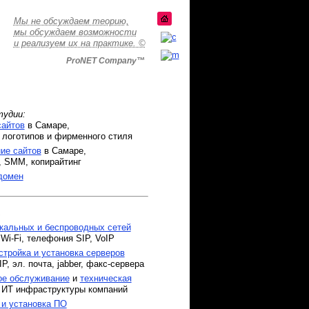
Мы не обсуждаем теорию,
мы обсуждаем возможности
и реализуем их на практике. ©
ProNET Company™
тудии:
сайтов
в Самаре,
логотипов и фирменного стиля
ие сайтов
в Самаре,
SMM, копирайтинг
домен
:
кальных и беспроводных сетей
-Fi, телефония SIP, VoIP
стройка и установка серверов
, эл. почта, jabber, факс-сервера
ое обслуживание
и
техническая
ИТ инфраструктуры компаний
 и установка ПО