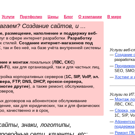
Услуги
Портфолио
Цены
Блог
О компании
В мире
гаем? Создание сайтов, и ...
е, размещение, наполнение и поддержку веб-
луг в сфере интернет разработки.
Разработку
 стилей.
Создание интернет-магазинов под
, так и без неё, на базе учёта внутренней системы
Услуги веб-с
—
Создание 
разработка 
ние и монтаж
локальных (
ЛВС, СКС
)
—
Продвижен
i-Fi
), как для организаций, так и для частных лиц.
SEO, SMO, 
тройка корпоративных серверов (
1С, SIP, VoIP, эл.
—
Хостинг и 
рвера, FTP, DNS, DHCP, прокси-сервера,
ногие другие
), а также ремонт, обслуживание,
рверов
.
Услуги по ИТ
—
Монтаж ло
х договоров на абонентское обслуживание
ЛВС, СКС, Wi
ение, как для юридических, так и для физических
о, качественно и в срок
.
—
Сборка, на
1С, SIP, VoIP
—
Абонентск
айты, знаки, логотипы,
поддержка
—
Ремонт ПК
проводные сети, клиенты, etc: