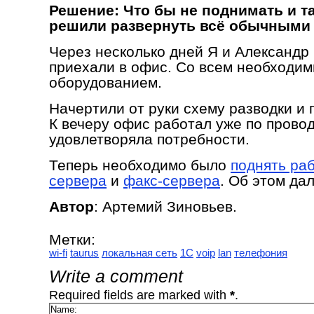
Решение: Что бы не поднимать и та
решили развернуть всё обычными
Через несколько дней Я и Александр 
приехали в офис. Со всем необходи
оборудованием.
Начертили от руки схему разводки и 
К вечеру офис работал уже по прово
удовлетворяла потребности.
Теперь необходимо было
поднять раб
сервера
и
факс-сервера
. Об этом да
Автор
: Артемий Зиновьев.
Метки:
wi-fi
taurus
локальная сеть
1С
voip
lan
телефония
Write a comment
Required fields are marked with
*
.
Name: