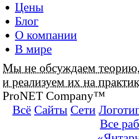
Цены
Блог
О компании
В мире
Мы не обсуждаем теорию
и реализуем их на практик
ProNET Company™
Всё
Сайты
Сети
Логоти
Все ра
«Янтар