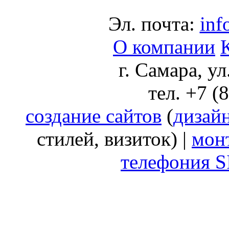
Эл. почта:
inf
О компании
г. Самара, у
тел. +7 (
создание сайтов
(
дизай
стилей, визиток) |
мон
телефония S